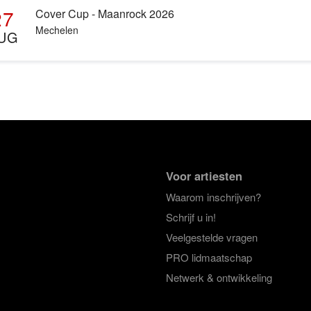
27
Cover Cup - Maanrock 2026
Mechelen
UG
Voor artiesten
Waarom inschrijven?
Schrijf u in!
Veelgestelde vragen
PRO lidmaatschap
Netwerk & ontwikkeling