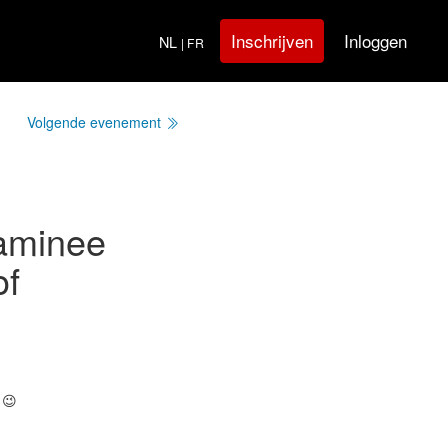
Inloggen
Inschrijven
NL
| FR
Volgende evenement
aminee
of
 😉