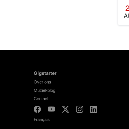
A
Gigstarter
Over ons
Muziekblog
Contact
Français