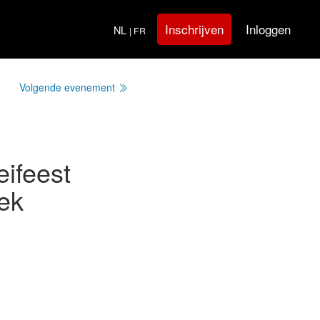
Inloggen
Inschrijven
NL
| FR
Volgende evenement
ifeest
ek