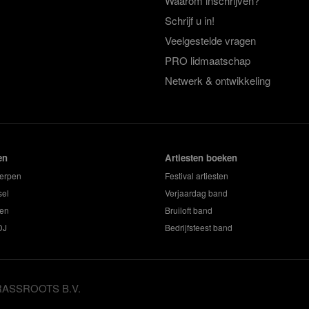
Waarom inschrijven?
Schrijf u in!
Veelgestelde vragen
PRO lidmaatschap
Netwerk & ontwikkeling
en
Artiesten boeken
erpen
Festival artiesten
sel
Verjaardag band
en
Bruiloft band
DJ
Bedrijfsfeest band
GRASSROOTS B.V.