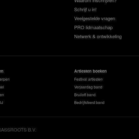
Waarom inschrijven?
Schrijf u in!
Veelgestelde vragen
PRO lidmaatschap
Netwerk & ontwikkeling
en
Artiesten boeken
erpen
Festival artiesten
sel
Verjaardag band
en
Bruiloft band
DJ
Bedrijfsfeest band
GRASSROOTS B.V.