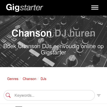
Toggle
navigati
Chanson
DJ huren
Boek Chanson DJs eenvoudig online op
Gigstarter
Genres
Chanson
DJs