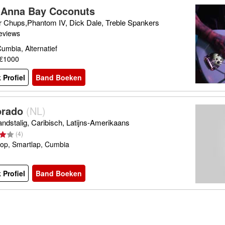
 Anna Bay Coconuts
 Chups,Phantom IV, Dick Dale, Treble Spankers
eviews
umbia, Alternatief
 €1000
 Profiel
Band Boeken
orado
(
NL
)
ndstalig, Caribisch, Latijns-Amerikaans
(
4
)
op, Smartlap, Cumbia
 Profiel
Band Boeken