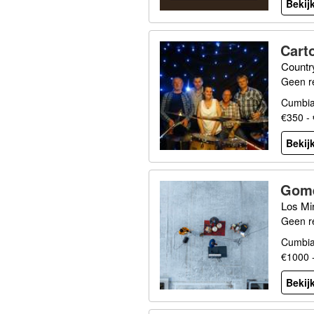
Bekijk
Cart
Countr
Geen r
Cumbia,
€350 -
Bekijk
Gome
Los Mi
Geen r
Cumbia,
€1000 
Bekijk