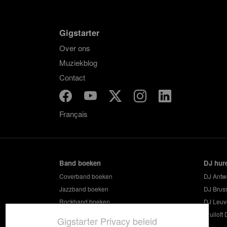
Gigstarter
Over ons
Muziekblog
Contact
Français
Band boeken
DJ hur
Coverband boeken
DJ Antw
Jazzband boeken
DJ Brus
Rockband boeken
DJ Leuv
Feestband boeken
Bruiloft 
Gigstarter Privacy beleid