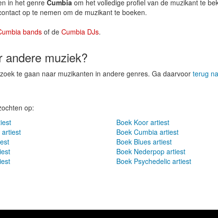
ten in het genre
Cumbia
om het volledige profiel van de muzikant te bek
 contact op te nemen om de muzikant te boeken.
Cumbia bands
of de
Cumbia DJs
.
er andere muziek?
p zoek te gaan naar muzikanten in andere genres. Ga daarvoor
terug n
zochten op:
iest
Boek Koor artiest
artiest
Boek Cumbia artiest
iest
Boek Blues artiest
iest
Boek Nederpop artiest
iest
Boek Psychedelic artiest