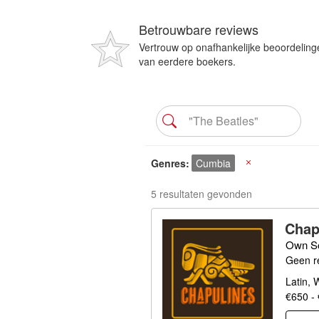
Betrouwbare reviews
Vertrouw op onafhankelijke beoordeling
van eerdere boekers.
Genres
Cumbia
X
5 resultaten gevonden
Chap
Own So
Geen r
Latin,
€650 -