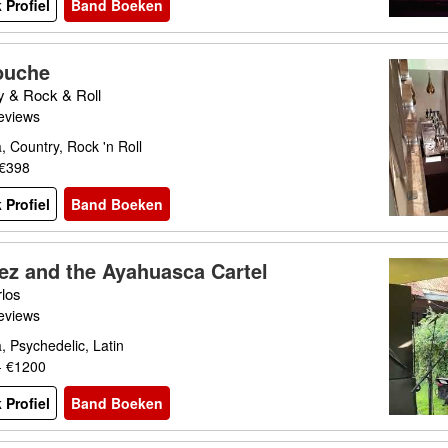
 Profiel
Band Boeken
ouche
y & Rock & Roll
eviews
 Country, Rock 'n Roll
 €398
 Profiel
Band Boeken
z and the Ayahuasca Cartel
rlos
eviews
 Psychedelic, Latin
- €1200
 Profiel
Band Boeken