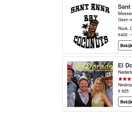
Sant
Messer
Geen r
Rock, C
€400 -
Bekijk
El D
Nederla
Nederp
€ 825
Bekijk