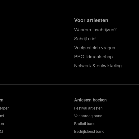
Voor artiesten
Waarom inschrijven?
Schrijf u in!
Veelgestelde vragen
PRO lidmaatschap
Netwerk & ontwikkeling
en
Artiesten boeken
erpen
Festival artiesten
sel
Verjaardag band
en
Bruiloft band
DJ
Bedrijfsfeest band