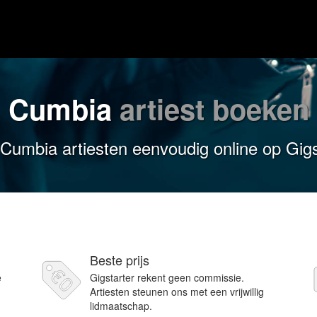
Cumbia
artiest boeken
Cumbia artiesten eenvoudig online op Gigs
Beste prijs
e
Gigstarter rekent geen commissie.
Artiesten steunen ons met een vrijwillig
lidmaatschap.