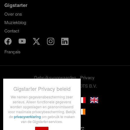
Gigstarter
Over ons
Muziekblog
Contact
Français
Gebruiksvoorwaarden
Privacy
© 2012-2026 GRASSROOTS B.V.
Gigstarter Privacy beleid
We nemen gegevensbescherming zeer
serieus. Alleen functionele gegevens
worden opgeslagen en geanonimiseerd
voor maximale privacybescherming. Bekijk
de
privacyverklaring
om gebruik te maken
van de Gigstarter-services.