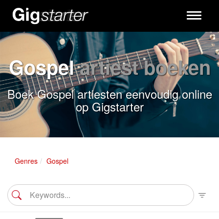
Toggle
navigati
Gospel
artiest boeken
Boek Gospel artiesten eenvoudig online
op Gigstarter
Genres
Gospel