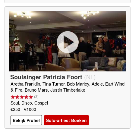
Soulsinger Patricia Foort
(
NL
)
Aretha Franklin, Tina Turner, Bob Marley, Adele, Eart Wind
& Fire, Bruno Mars, Justin Timberlake
(
3
)
Soul, Disco, Gospel
€250 - €1000
Bekijk Profiel
Solo-artiest Boeken