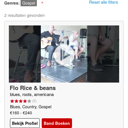
Reset alle filters
Genres
Gospel
X
2 resultaten gevonden
Flo Rice & beans
blues, roots, americana
(
2
)
Blues, Country, Gospel
€160 - €240
Bekijk Profiel
Band Boeken