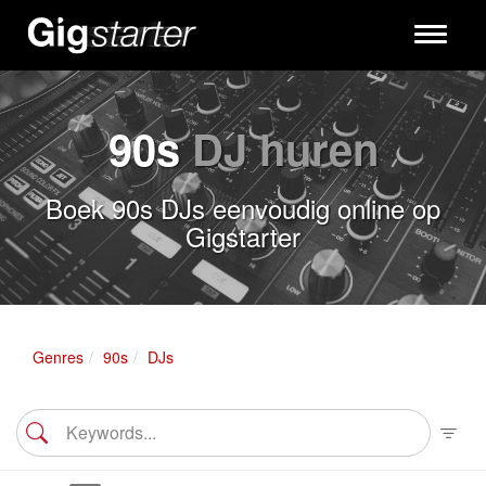
Toggle
navigati
90s
DJ huren
Boek 90s DJs eenvoudig online op
Gigstarter
Genres
90s
DJs