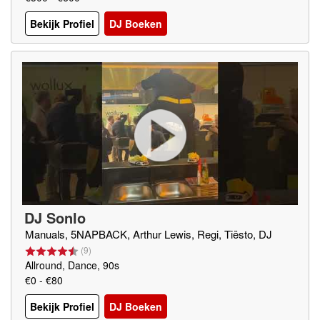
Bekijk Profiel
DJ Boeken
DJ Sonlo
Manuals, 5NAPBACK, Arthur Lewis, Regi, Tiësto, DJ
(
9
)
Allround, Dance, 90s
€0 - €80
Bekijk Profiel
DJ Boeken