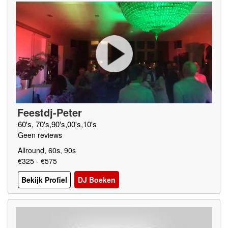
Feestdj-Peter
60's, 70's,90's,00's,10's
Geen reviews
Allround, 60s, 90s
€325 - €575
Bekijk Profiel
DJ Boeken