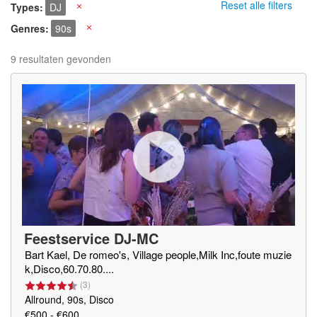
Reset alle filters
Types
DJ
X
Genres
90s
X
9 resultaten gevonden
Feestservice DJ-MC
Bart Kael, De romeo's, Village people,Milk Inc,foute muzie
k,Disco,60.70.80....
(
3
)
Allround, 90s, Disco
€500 - €600