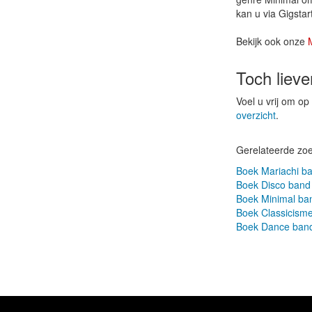
kan u via Gigstar
Bekijk ook onze
Toch liev
Voel u vrij om o
overzicht
.
Gerelateerde zo
Boek Mariachi b
Boek Disco band
Boek Minimal ba
Boek Classicism
Boek Dance ban