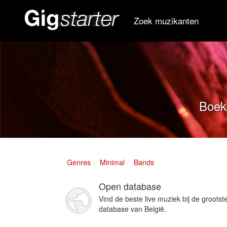
Zoek muzikanten
Boek 
Genres
Minimal
Bands
Open database
Vind de beste live muziek bij de grootst
database van België.