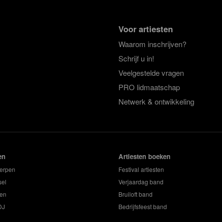
Voor artiesten
Waarom inschrijven?
Schrijf u in!
Veelgestelde vragen
PRO lidmaatschap
Netwerk & ontwikkeling
en
Artiesten boeken
erpen
Festival artiesten
sel
Verjaardag band
en
Bruiloft band
DJ
Bedrijfsfeest band