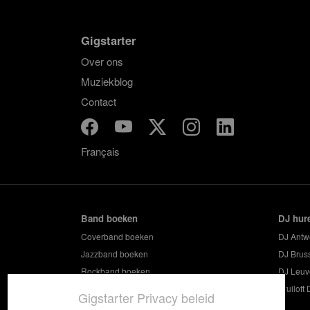
Gigstarter
Over ons
Muziekblog
Contact
Français
Band boeken
DJ hur
Coverband boeken
DJ Antw
Jazzband boeken
DJ Brus
Rockband boeken
DJ Leuv
Feestband boeken
Bruiloft 
Gigstarter Privacy beleid