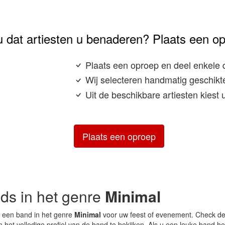
u dat artiesten u benaderen? Plaats een o
Plaats een oproep en deel enkele 
Wij selecteren handmatig geschikte
Uit de beschikbare artiesten kiest
Plaats een oproep
nds in het genre
Minimal
 een band in het genre
Minimal
voor uw feest of evenement. Check de
 het volledige profiel van de band te bekijken. Als u een leuke band h