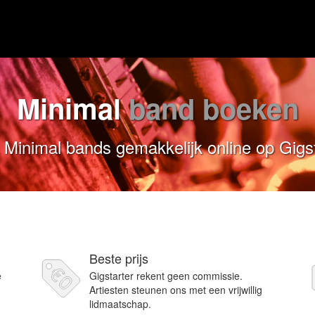
Minimal
band boeken
Minimal bands gemakkelijk online op Gigs
Beste prijs
e
Gigstarter rekent geen commissie.
Artiesten steunen ons met een vrijwillig
lidmaatschap.