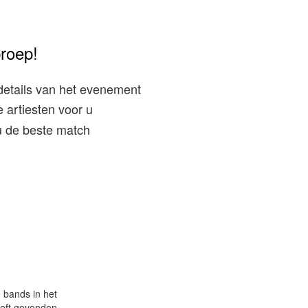
proep!
details van het evenement
 artiesten voor u
 u de beste match
 bands in het
eeft gevonden