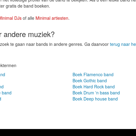
ter gratis de band boeken.
Minimal DJs
of alle
Minimal artiesten
.
er andere muziek?
p zoek te gaan naar bands in andere genres. Ga daarvoor
terug naar he
ektermen
and
Boek Flamenco band
Boek Gothic band
nd
Boek Hard Rock band
e band
Boek Drum 'n bass band
d
Boek Deep house band