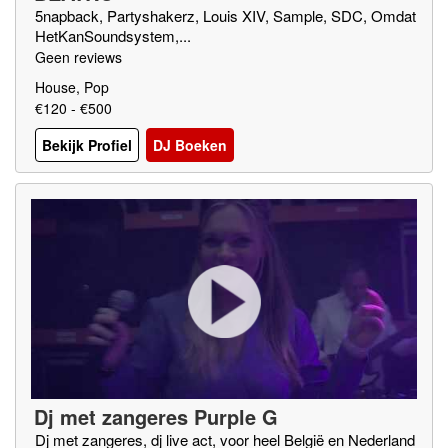
5napback, Partyshakerz, Louis XIV, Sample, SDC, Omdat
HetKanSoundsystem,...
Geen reviews
House, Pop
€120 - €500
Bekijk Profiel
DJ Boeken
Dj met zangeres Purple G
Dj met zangeres, dj live act, voor heel België en Nederland