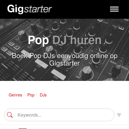
Toggle
navigati
Pop
DJ huren
Boek Pop DJs eenvoudig online op
Gigstarter
Genres
Pop
DJs