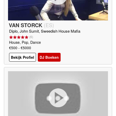
VAN STORCK
(
ES
)
Diplo, John Sumit, Sweedish House Mafia
(
6
)
House, Pop, Dance
€500 - €5000
Bekijk Profiel
DJ Boeken