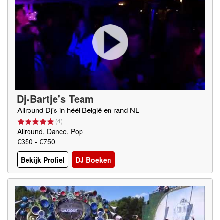
Dj-Bartje's Team
Allround Dj's in héél België en rand NL
(
4
)
Allround, Dance, Pop
€350 - €750
Bekijk Profiel
DJ Boeken