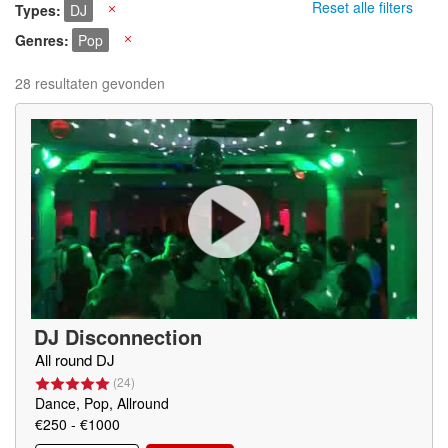
Reset alle filters
Types
DJ
X
Genres
Pop
X
28 resultaten gevonden
DJ Disconnection
All round DJ
(
24
)
Dance, Pop, Allround
€250 - €1000