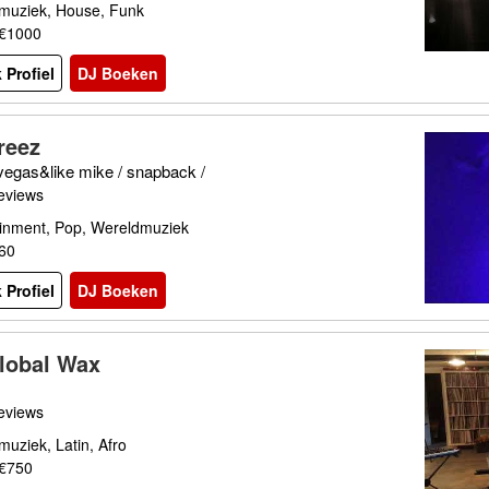
muziek, House, Funk
 €1000
 Profiel
DJ Boeken
reez
 vegas&like mike / snapback /
eviews
ainment, Pop, Wereldmuziek
€60
 Profiel
DJ Boeken
lobal Wax
eviews
uziek, Latin, Afro
 €750