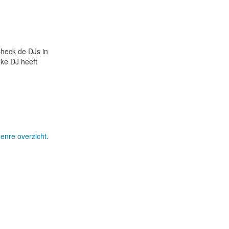
Check de DJs in
uke DJ heeft
genre overzicht
.