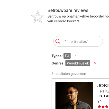
Betrouwbare reviews
Vertrouw op onafhankelijke beoordeling
van eerdere boekers.
Types
DJ
X
Genres
Wereldmuziek
X
3 resultaten gevonden
JOKI
Fela Ku
uls, G
ye.