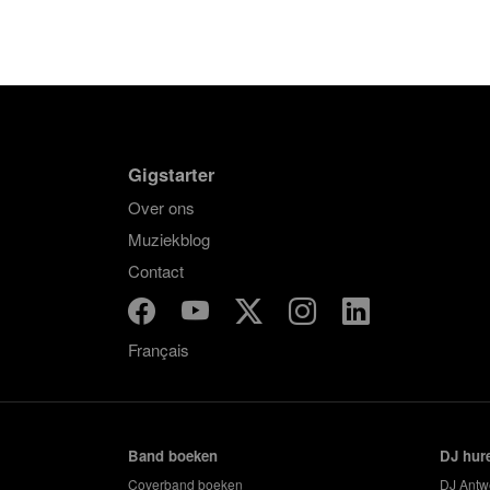
Gigstarter
Over ons
Muziekblog
Contact
Français
Band boeken
DJ hur
Coverband boeken
DJ Antw