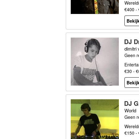
Wereld
€400 -
Bekijk
DJ D
dimitri
Geen r
Entert
€30 - 
Bekijk
DJ G
World
Geen r
Wereldm
€150 -