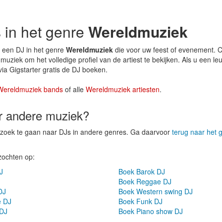
s in het genre
Wereldmuziek
 een DJ in het genre
Wereldmuziek
die voor uw feest of evenement. 
uziek om het volledige profiel van de artiest te bekijken. Als u een le
ia Gigstarter gratis de DJ boeken.
Wereldmuziek bands
of alle
Wereldmuziek artiesten
.
er andere muziek?
p zoek te gaan naar DJs in andere genres. Ga daarvoor
terug naar het 
zochten op:
J
Boek Barok DJ
Boek Reggae DJ
DJ
Boek Western swing DJ
e DJ
Boek Funk DJ
 DJ
Boek Piano show DJ