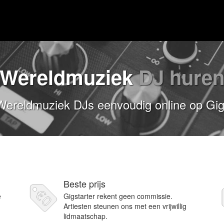
Wereldmuziek
DJ hure
ereldmuziek DJs eenvoudig online op Gig
Beste prijs
e
Gigstarter rekent geen commissie.
Artiesten steunen ons met een vrijwillig
lidmaatschap.