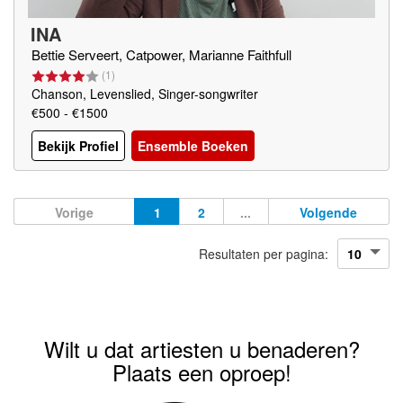
INA
Bettie Serveert, Catpower, Marianne Faithfull
(
1
)
Chanson, Levenslied, Singer-songwriter
€500 - €1500
Bekijk Profiel
Ensemble Boeken
Vorige
1
2
...
Volgende
Resultaten per pagina:
Wilt u dat artiesten u benaderen?
Plaats een oproep!