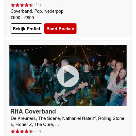
(
21
)
Coverband, Pop, Nederpop
€500 - €800
Bekijk Profiel
Band Boeken
RitA Coverband
De Kreuners, The Scene, Nathaniel Rateliff, Rolling Stone
s, Ficher Z, The Cure, ...
(
35
)