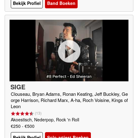
Bekijk Profiel
Band Boeken
SIGE
Clouseau, Bryan Adams, Ronan Keating, Jeff Buckley, Ge
orge Harrison, Richard Marx, A-ha, Roch Voisine, Kings of
Leon
(
13
)
Akoestisch, Nederpop, Rock 'n Roll
€250 - €500
Bekijk Profiel
Solo-artiest Boeken