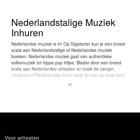
Nederlandstalige Muziek
Inhuren
Nederlandse muziek is in! Op Gigstarter kun je een breed
scala aan Nederlandstalige of Nederlandse muziek
boeken. Nederlandse muziek gaat van authentieke
volksmuziek tot hippe pop hitjes. Blader door een breed
scala aan Nederlandse artiesten en boek de zanger,
zangeres of Nederlandse band waar jij naar op zoek bent.
Smartlap en Volks-muziek.
Meestal wordt smartlap of
volks-muziek door een solo-artiest gezongen. Deze
artiesten worden over het algemeen begeleid door een
opname die afgespeeld dient te worden vanaf een
geluidsinstallatie (ook wel PA genoemd). Bij Gigstarter kun
je zowel zangers als zangeressen inhuren die deze
heerlijke meezing muziek van jongs af aan al zingen.
Gigstarter is trots op de Nederlandse muziek die wij
aanbieden, waarvan een goot gedeelte uit de Jordaan
Voor artiesten