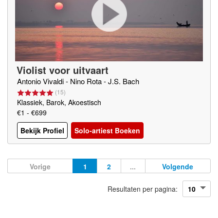
Violist voor uitvaart
Antonio Vivaldi - Nino Rota - J.S. Bach
(
15
)
Klassiek, Barok, Akoestisch
€1 - €699
Bekijk Profiel
Solo-artiest Boeken
Vorige
1
2
...
Volgende
Resultaten per pagina: