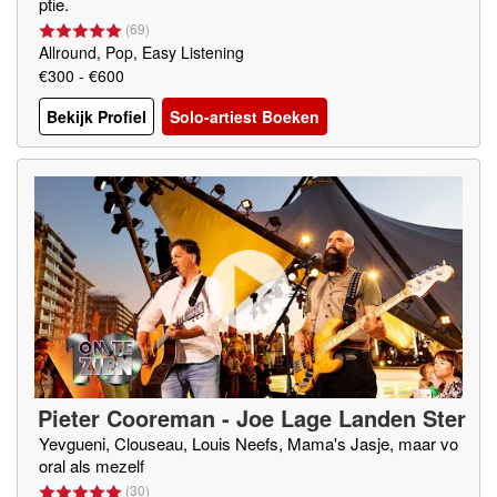
ptie.
(
69
)
Allround, Pop, Easy Listening
€300 - €600
Bekijk Profiel
Solo-artiest Boeken
Pieter Cooreman - Joe Lage Landen Ster
Yevgueni, Clouseau, Louis Neefs, Mama's Jasje, maar vo
oral als mezelf
(
30
)