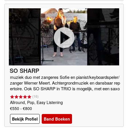
SO SHARP
muziek duo met zangeres Sofie en pianist/keyboardspeler/
zanger Werner Meert. Achtergrondmuziek en dansbaar rep
ertoire. Ook SO SHARP in TRIO is mogelijk, met een saxo
fonist erbij.
(
16
)
Allround, Pop, Easy Listening
€550 - €800
Bekijk Profiel
Band Boeken