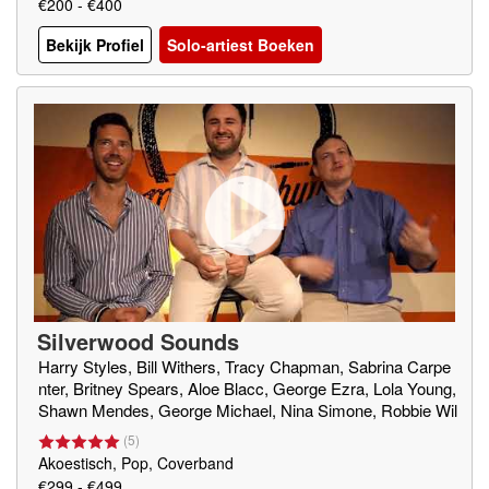
€200 - €400
Bekijk Profiel
Solo-artiest Boeken
Silverwood Sounds
Harry Styles, Bill Withers, Tracy Chapman, Sabrina Carpe
nter, Britney Spears, Aloe Blacc, George Ezra, Lola Young,
Shawn Mendes, George Michael, Nina Simone, Robbie Wil
liams, Justin Timberlake, Katy Perry, Seal, OneRepublic, B
(
5
)
obby Hebb, Bruno Mars
Akoestisch, Pop, Coverband
€299 - €499