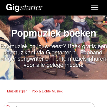
Toggle
navigati
Popmuziek boeken
Popmuziek op jouw feest? Boek gratis een
popmuzikant via Gigstarter.nl. Popband,
singer-songwriter en lichte muziek inhuren
voor alle gelegenheden.
Muziek stijlen
Pop & Lichte Muziek