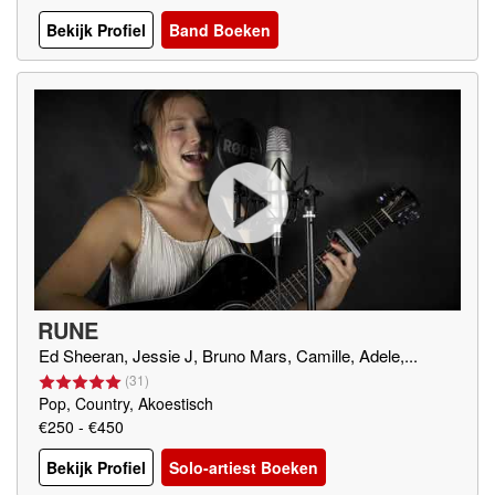
Bekijk Profiel
Band Boeken
RUNE
Ed Sheeran, Jessie J, Bruno Mars, Camille, Adele,...
(
31
)
Pop, Country, Akoestisch
€250 - €450
Bekijk Profiel
Solo-artiest Boeken