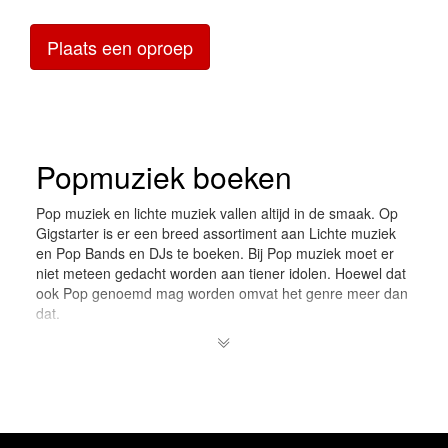
Plaats een oproep
Popmuziek boeken
Pop muziek en lichte muziek vallen altijd in de smaak. Op
Gigstarter is er een breed assortiment aan Lichte muziek
en Pop Bands en DJs te boeken. Bij Pop muziek moet er
niet meteen gedacht worden aan tiener idolen. Hoewel dat
ook Pop genoemd mag worden omvat het genre meer dan
dat.
Lichte muziek.
Onder het container begrip Lichte Muziek
scharen zich praktisch alle genre's die niet onder klassieke
muziek vallen. Denk aan Jazz, Funk of zelfs Volksmuziek.
Grappig genoeg zijn muzikanten die lichte muziek spelen
veelal op zoek naar een lichtelijk poppy karakter. De
herhaling en het herkenbare in muziek is wat het publiek