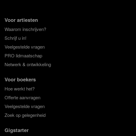
roert, bij het boeken van lichte muziek kan je er dan ook
vanuit gaan dat het publiek zal genieten. Hoewel lichte
muziek niet als genre op zich gezien kan worden is lichte
Voor artiesten
muziek de ideale balans tussen verschillende muziek
stijlen. Indien men niet op zoek is naar pure pop, maar ook
Waarom inschrijven?
niet naar klassieke muziek is het boeken van de fusie van
Schrijf u in!
stijlen de beste optie.
Veelgestelde vragen
Pop & Cover bands.
Het boeken van een pop band is de
PRO lidmaatschap
juiste keuze voor een borrel of feestje in een kroeg. Pop
muziek werkt voor zowel de nauwlettende luisteraar als de
Netwerk & ontwikkeling
persoon die liever even gaat kletsen. Op Gigstarter kun je
zowel bands die pure pop hitjes coveren als bands met
Voor boekers
eigen werk boeken. De Coverband is de ideale optie om te
boeken voor een feest waar meegezongen of gedanst
Hoe werkt het?
moet worden. Hoewel bands die eigen liedjes spelen soms
Offerte aanvragen
ook dansbare muziek hebben, zijn deze meestal iets meer
om naar te luisteren. Pop bands die eigen muziek maken
Veelgestelde vragen
neigen vaak naar de lichte muziek in dat ze een fusie
Zoek op gelegenheid
vormen tussen verschillende muziek stijlen en
experimenteren met genre's zoals jazz en folk. Deze pop
muziek is gepast om te boeken voor kroegen en kleine
Gigstarter
podia.