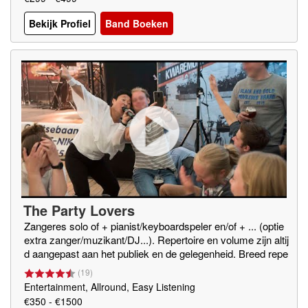
Bekijk Profiel
Band Boeken
The Party Lovers
Zangeres solo of + pianist/keyboardspeler en/of + ... (optie
extra zanger/muzikant/DJ...). Repertoire en volume zijn altij
d aangepast aan het publiek en de gelegenheid. Breed repe
rtoire: jazz - easy listening - pop - rock - funk - ... - hedenda
(
19
)
ags.
Entertainment, Allround, Easy Listening
€350 - €1500