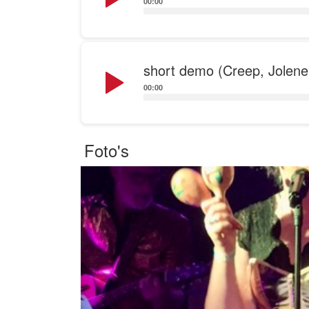
00:00
Audio
short demo (Creep, Jolene
Player
00:00
Foto's