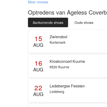
Meer reviews
Optredens van Ageless Cover
Aankomende shows
Oude shows
15
Zwiensbol
Kortemark
AUG
16
Kioskconcert Kuurne
8520 Kuurne
AUG
22
Ledebergse Feesten
Ledeberg
AUG