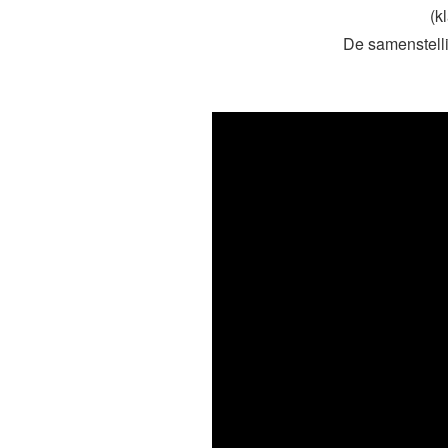
(k
De samenstelli
De vier musket
dragen ervarin
gesetteld in K
band is hun
Ontroere
Onze ervar