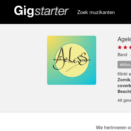
Zoek muzikanten
Agel
Band
#Allro
Klinkt 
Zornik
coverb
Beschi
49 gev
We herinneren on