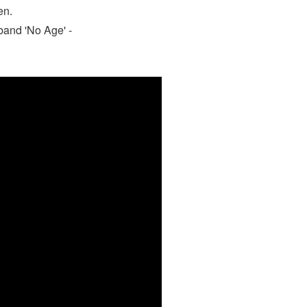
en.
band 'No Age' -
Alle muzikanten
ren! De band is
t de voormalige
n, deze keer
rock ....
or gedreven