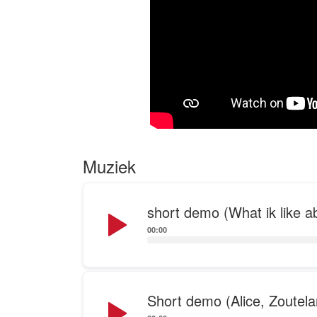
"Omdat we van m
Muziek
Audio
short demo (What ik like ab
Player
00:00
Audio
Short demo (Alice, Zoutel
Player