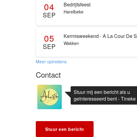
04
Bedrijfsfeest
Harelbeke
SEP
05
Kermisweekend - A La Cour De S
Wakken
SEP
Meer optredens
Contact
Stuur mij een bericht als u
geïnteresseerd bent - Tineke
Stuur een bericht