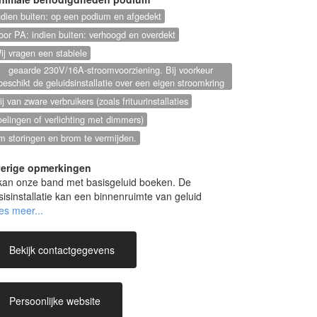
ndien buiten: op een podium en afgedekt
oor PA: indien buiten: verhoogd en overdekt
ij vragen een stabiele
geaarde 230V/16A-stroomvoorziening. Bij voorkeur
beschikt de geluidsinstallatie over een eigen stroomkring
rij van zware verbruikers (zoals frituurinstallaties
oelingen of verlichting met dimmers)
m storingen en brom te vermijden.
erige opmerkingen
kan onze band met basisgeluid boeken. De
sisinstallatie kan een binnenruimte van geluid
orzien, tot 200 personen.
 en uitgebreid licht in functie van grote evenementen
en we graag een verwijzing maar is verblijvend.
Bekijk contactgegevens
 prijs zal bepaald worden adhv het evenement en
 gevraagde uitrusting.
Persoonlijke website