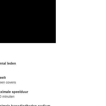
huren, houden we
ntal leden
eelt
leen covers
ximale speelduur
0 minuten
nimale benodigdheden podium