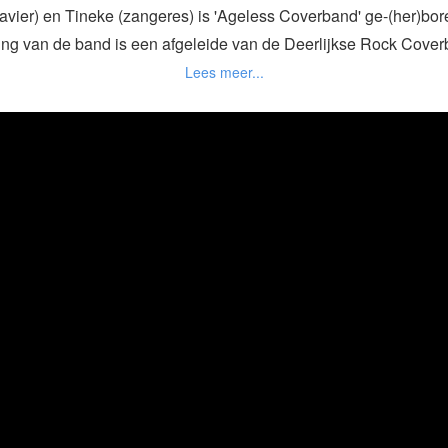
lavier) en Tineke (zangeres) is 'Ageless Coverband' ge-(her)bor
ng van de band is een afgeleide van de Deerlijkse Rock Cover
onder de toenmalige leiding van Danny L.
iers gingen verder op zoek naar de best passende muzikanten. 
g mee uit verschillende bands en dit is in de muzikale set te ho
ruishoutem en speelt de pannen van het dak. In tegenstelling to
 play-list nu meer dan alleen maar stevige rock voor gevorderde
betrekken ze er ook de jeugd bij!
nde ballads, populaire meezingers, swingende pop en de stevige 
en zangeres is een geboren entertainer en wordt bijgestaan do
muzikanten, die bovendien ook uitermate goed kunnen zingen.
Klaar om met onze band het feestelijk avontuur te beleven?