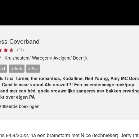
ess Coverband
(21)
 /
Kruishoutem/ Waregem/ Avelgem/ Deerlijk
und
#Rock
#Pop
als
Tina Turner, the romantics, Kodalline, Neil Young, Amy MC Dona
, Camille maar vooral Als onszelf!!! Een meerstemmige rock/pop
and met een héél goeie vrouwelijke zangeres met bakken ervaring!
kt over eigen PA
erifieerde boekingen
s 9/04/2022, na een brainstorm met Nico (technieker), Jerry (rit