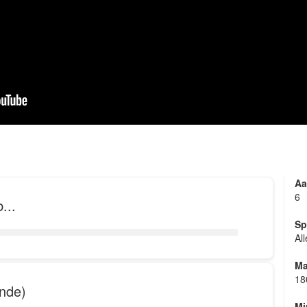
ening zijn dat iedereen een leuke coverband moet kunnen in
onze prijs bewust toegankelijk " De ambiance primeert!
Aa
6
...
Sp
Al
Ma
18
ande)
Mi