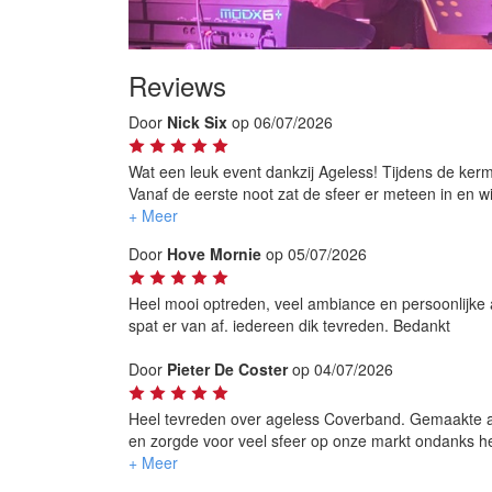
Reviews
Door
Nick Six
op 06/07/2026
Wat een leuk event dankzij Ageless! Tijdens de kerm
Vanaf de eerste noot zat de sfeer er meteen in en wi
Niet alleen muzikaal waren ze ijzersterk, ook de int
Door
Hove Mornie
op 05/07/2026
voelden perfect aan wat het publiek wilde en zorgd
genieten.
Heel mooi optreden, veel ambiance en persoonlijke
Een geweldige mix van zalige muziek, bekende mee
spat er van af. iedereen dik tevreden. Bedankt
onvergetelijke ervaring. Wie op zoek is naar een co
zoeken.
Door
Pieter De Coster
op 04/07/2026
Ageless is een absolute aanrader! Bedankt voor de 
Heel tevreden over ageless Coverband. Gemaakte 
en zorgde voor veel sfeer op onze markt ondanks h
Geen minuut spijt gehad om jullie vast te leggen. E