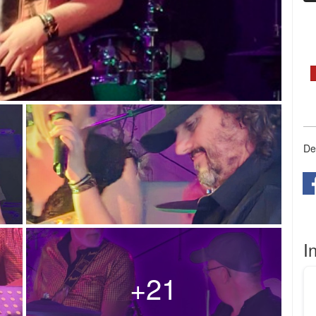
De
I
+21