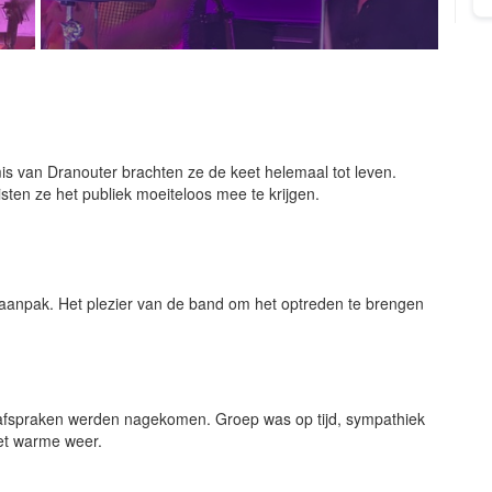
is van Dranouter brachten ze de keet helemaal tot leven.
sten ze het publiek moeiteloos mee te krijgen.
eractie met de bezoekers én de organisatie was fantastisch. Ze
en ervoor dat jong en oud volop konden meezingen en
 aanpak. Het plezier van de band om het optreden te brengen
zingers en bakken energie maakte van hun optreden een
verband die gegarandeerd sfeer brengt, hoeft niet verder te
fantastische avond!
afspraken werden nagekomen. Groep was op tijd, sympathiek
et warme weer.
en aanrader voor op elk event!