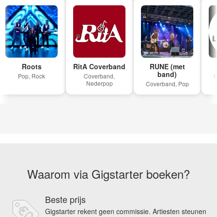
Roots
RitA Coverband
RUNE (met
band)
Pop, Rock
Coverband,
Co
Nederpop
Coverband, Pop
Waarom via Gigstarter boeken?
Beste prijs
Gigstarter rekent geen commissie. Artiesten steunen