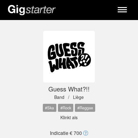
Toggle
navigati
Guess What?!!
Band /
Liège
#Ska
#Rock
#Reggae
Klinkt als
Indicatie € 700