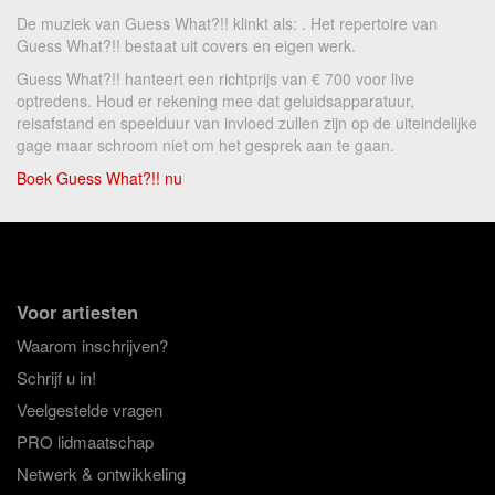
De muziek van Guess What?!! klinkt als: . Het repertoire van
Guess What?!! bestaat uit covers en eigen werk.
Guess What?!! hanteert een richtprijs van € 700 voor live
optredens. Houd er rekening mee dat geluidsapparatuur,
reisafstand en speelduur van invloed zullen zijn op de uiteindelijke
gage maar schroom niet om het gesprek aan te gaan.
Boek Guess What?!! nu
Voor artiesten
Waarom inschrijven?
Schrijf u in!
Veelgestelde vragen
PRO lidmaatschap
Netwerk & ontwikkeling