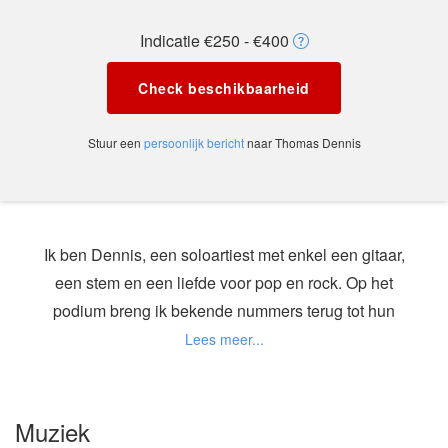
Indicatie €250 - €400
Check beschikbaarheid
Stuur een
persoonlijk bericht
naar Thomas Dennis
Ik ben Dennis, een soloartiest met enkel een gitaar,
een stem en een liefde voor pop en rock. Op het
podium breng ik bekende nummers terug tot hun
essentie — soms klein en ingetogen, soms met
volle kracht en rauwe energie. Van classics tot
moderne hits: ik geef elk nummer een eigen,
persoonlijke touch. Geen band, geen effecten —
Muziek