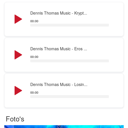
gewoon ik, live en eerlijk.
Ook ben ik te boeken voor een Eros Ramazzotti act.
Audio
Dennis Thomas Music - Krypt...
Ideaal voor iemand wat een Italiaanse avond wil
Player
00:00
organiseren.
Audio
Dennis Thomas Music - Eros ...
Player
00:00
Audio
Dennis Thomas Music - Losin...
Player
00:00
Foto's