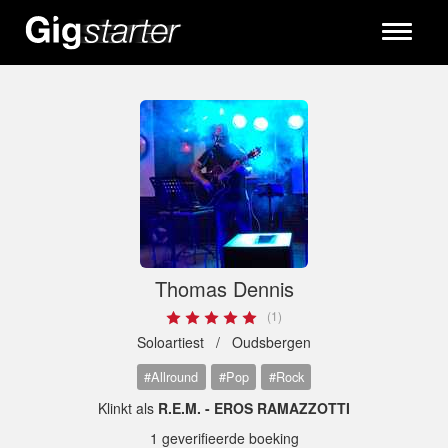
Toggle
navigati
Thomas Dennis
(1)
Soloartiest /
Oudsbergen
#Allround
#Pop
#Rock
Klinkt als
R.E.M. - EROS RAMAZZOTTI
1 geverifieerde boeking