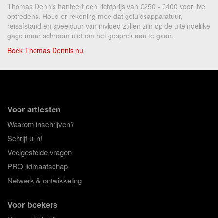
Thomas Dennis hanteert een richtprijs van €250 - €400 voor live
optredens. Houd er rekening mee dat geluidsapparatuur,
reisafstand en speelduur van invloed zullen zijn op de uiteindelijke
gage maar schroom niet om het gesprek aan te gaan.
Boek Thomas Dennis nu
Voor artiesten
Waarom inschrijven?
Schrijf u in!
Veelgestelde vragen
PRO lidmaatschap
Netwerk & ontwikkeling
Voor boekers