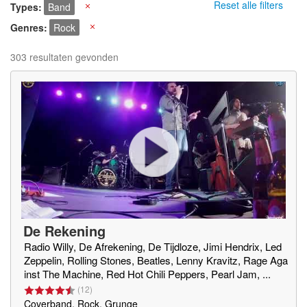
Reset alle filters
Types
Band
X
Genres
Rock
X
303 resultaten gevonden
De Rekening
Radio Willy, De Afrekening, De Tijdloze, Jimi Hendrix, Led
Zeppelin, Rolling Stones, Beatles, Lenny Kravitz, Rage Aga
inst The Machine, Red Hot Chili Peppers, Pearl Jam, ...
(
12
)
Coverband, Rock, Grunge