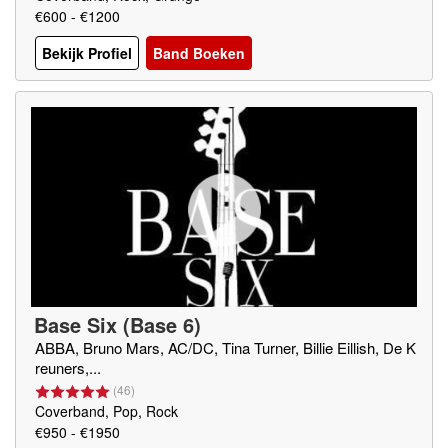
€600 - €1200
Bekijk Profiel
Band Boeken
Base Six (Base 6)
ABBA, Bruno Mars, AC/DC, Tina Turner, Billie Eillish, De K
reuners,...
(
46
)
Coverband, Pop, Rock
€950 - €1950