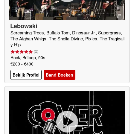
Lebowski
Screaming Trees, Buffalo Tom, Dinosaur Jr., Supergrass,
The Afghan Whigs, The Sheila Divine, Pixies, The Tragicall
y Hip
(
2
)
Rock, Britpop, 90s
€200 - €400
Bekijk Profiel
Band Boeken