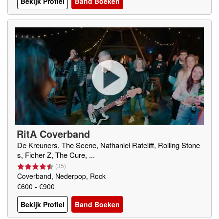
Bekijk Profiel
Band Boeken
RitA Coverband
De Kreuners, The Scene, Nathaniel Rateliff, Rolling Stone
s, Ficher Z, The Cure, ...
(
35
)
Coverband, Nederpop, Rock
€600 - €900
Bekijk Profiel
Band Boeken