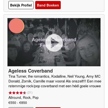
Bekijk Profiel
Band Boeken
Ageless Coverband
Tina Turner, the romantics, Kodalline, Neil Young, Amy MC
Donald, Zornik, Camille maar vooral Als onszelf!!! Een mee
rstemmige rock/pop coverband met een héél goeie vrouwe
lijke zangeres met bakken ervaring!!!!! Beschikt over eigen
(
21
)
PA
Allround, Rock, Pop
€550 - €850