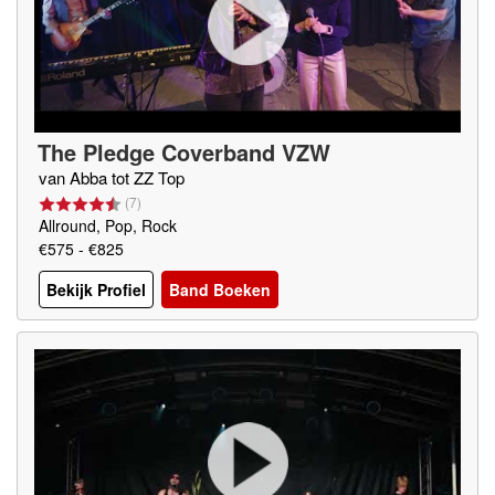
The Pledge Coverband VZW
van Abba tot ZZ Top
(
7
)
Allround, Pop, Rock
€575 - €825
Bekijk Profiel
Band Boeken