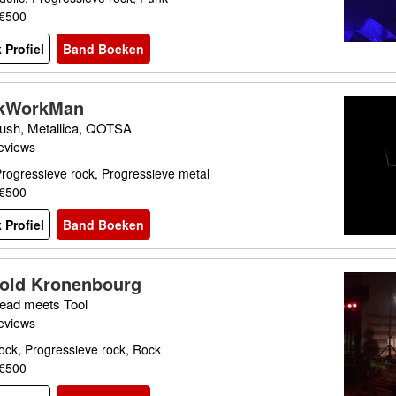
 €500
 Profiel
Band Boeken
kWorkMan
Rush, Metallica, QOTSA
eviews
rogressieve rock, Progressieve metal
 €500
 Profiel
Band Boeken
old Kronenbourg
ead meets Tool
eviews
ock, Progressieve rock, Rock
 €500