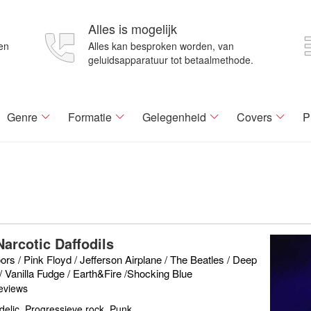
Alles is mogelijk
en
Alles kan besproken worden, van
geluidsapparatuur tot betaalmethode.
Genre
Formatie
Gelegenheid
Covers
P
Narcotic Daffodils
rs / Pink Floyd / Jefferson Airplane / The Beatles / Deep
/ Vanilla Fudge / Earth&Fire /Shocking Blue
eviews
elic, Progressieve rock, Punk