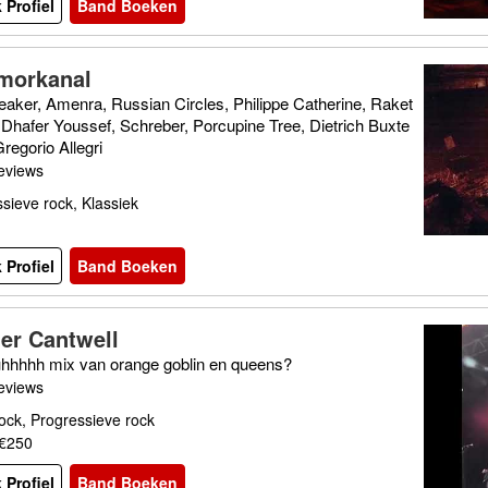
 Profiel
Band Boeken
morkanal
eaker, Amenra, Russian Circles, Philippe Catherine, Raket
Dhafer Youssef, Schreber, Porcupine Tree, Dietrich Buxte
regorio Allegri
eviews
sieve rock, Klassiek
 Profiel
Band Boeken
er Cantwell
hhhhh mix van orange goblin en queens?
eviews
ock, Progressieve rock
 €250
 Profiel
Band Boeken