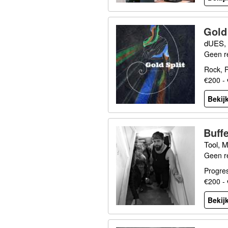
Gold 
dUES, 
Geen r
Rock, P
€200 -
Bekijk
Buff
Tool, M
Geen r
Progres
€200 -
Bekijk