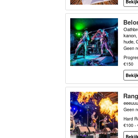
Bekijk
Belo
Oathbr
kanon, 
hude, G
Geen r
Progres
€150
Bekijk
Rang
eeeuuu
Geen r
Hard R
€100 -
Bekijk