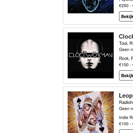
€250 -
Bekijk
Cloc
Tool, 
Geen r
Rock, P
€100 -
Bekijk
Leop
Radioh
Geen r
Indie R
€100 -