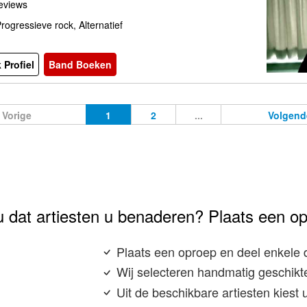
eviews
rogressieve rock, Alternatief
 Profiel
Band Boeken
Vorige
1
2
...
Volgend
u dat artiesten u benaderen? Plaats een o
Plaats een oproep en deel enkele 
Wij selecteren handmatig geschikte
Uit de beschikbare artiesten kiest