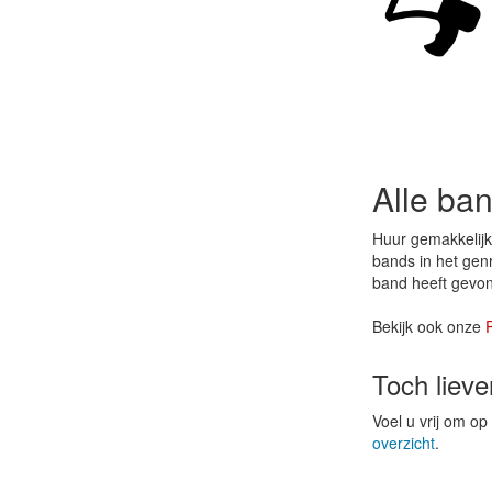
Alle ba
Huur gemakkelijk
bands in het genr
band heeft gevon
Bekijk ook onze
Toch liev
Voel u vrij om o
overzicht
.