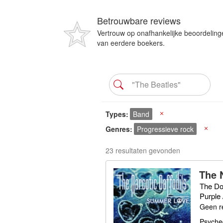
Betrouwbare reviews
Vertrouw op onafhankelijke beoordeling
van eerdere boekers.
Types
Band
X
Genres
Progressieve rock
X
23 resultaten gevonden
The 
The Doo
Purple 
Geen r
Psyched