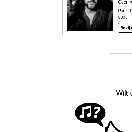
Geen r
Punk, P
€300
Bekijk
Wilt 