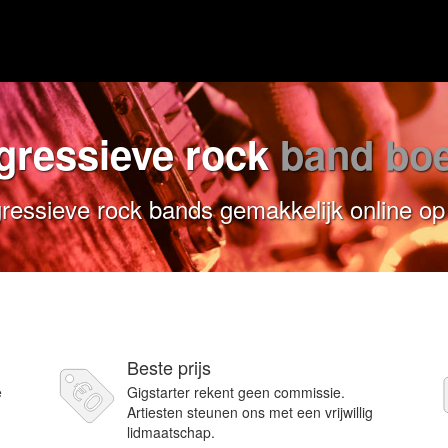
gressieve rock
band bo
essieve rock bands gemakkelijk online op
Beste prijs
e
Gigstarter rekent geen commissie.
Artiesten steunen ons met een vrijwillig
lidmaatschap.