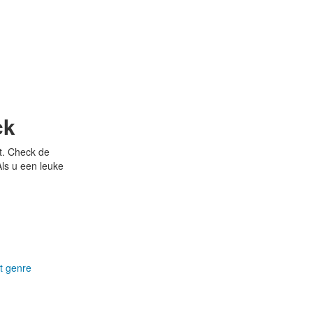
ck
t. Check de
Als u een leuke
t genre