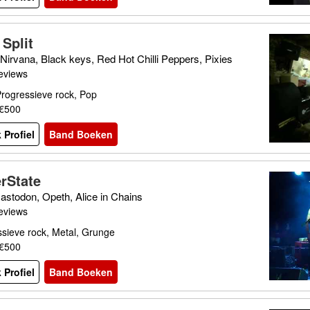
Split
Nirvana, Black keys, Red Hot Chilli Peppers, Pixies
eviews
rogressieve rock, Pop
 €500
 Profiel
Band Boeken
erState
astodon, Opeth, Alice in Chains
eviews
sieve rock, Metal, Grunge
 €500
 Profiel
Band Boeken