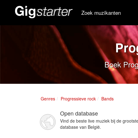
Zoek muzikanten
Pro
Boek Progr
Genres
Progressieve rock
Bands
Open database
Vind de beste live muziek bij de grootst
database van België.