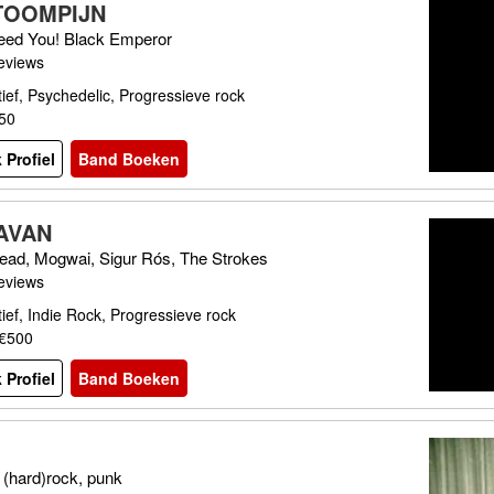
TOOMPIJN
ed You! Black Emperor
eviews
tief, Psychedelic, Progressieve rock
250
 Profiel
Band Boeken
AVAN
ead, Mogwai, Sigur Rós, The Strokes
eviews
tief, Indie Rock, Progressieve rock
 €500
 Profiel
Band Boeken
 (hard)rock, punk