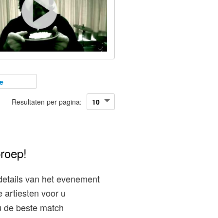
e
Resultaten per pagina:
proep!
details van het evenement
 artiesten voor u
 u de beste match