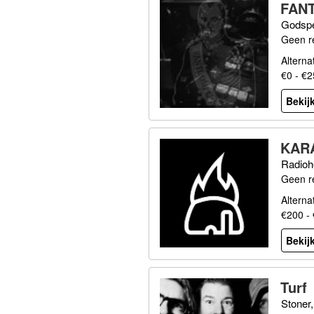
FAN
Godspe
Geen r
Alterna
€0 - €
Bekijk
KAR
Radioh
Geen r
Alterna
€200 -
Bekijk
Turf
Stoner,