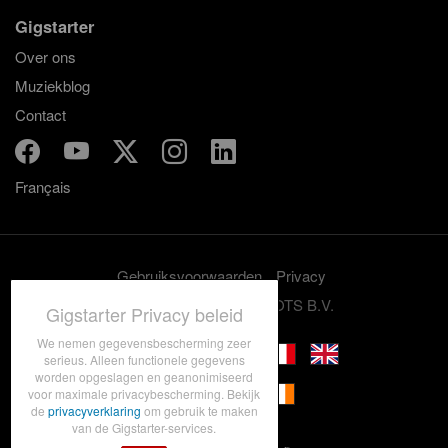
Gigstarter
Over ons
Muziekblog
Contact
Français
Gebruiksvoorwaarden
Privacy
© 2012-2026 GRASSROOTS B.V.
Gigstarter Privacy beleid
We nemen gegevensbescherming zeer
serieus. Alleen functionele gegevens
worden opgeslagen en geanonimiseerd
voor maximale privacybescherming. Bekijk
de
privacyverklaring
om gebruik te maken
van de Gigstarter-services.