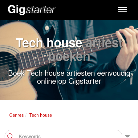
Toggle
navigati
Tech house
artiest
boeken
Boek Tech house artiesten eenvoudig
online op Gigstarter
Genres
Tech house