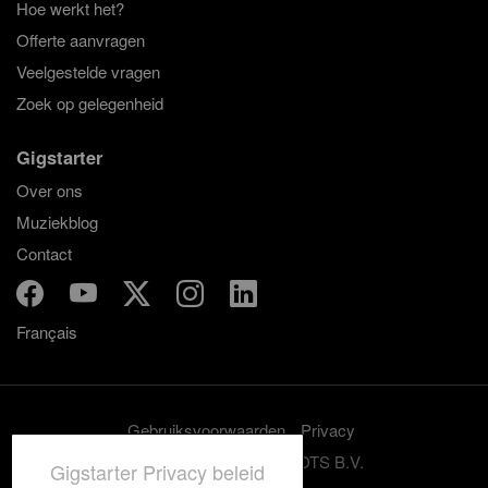
Hoe werkt het?
Offerte aanvragen
Veelgestelde vragen
Zoek op gelegenheid
Gigstarter
Over ons
Muziekblog
Contact
Français
Gebruiksvoorwaarden
Privacy
© 2012-2026 GRASSROOTS B.V.
Gigstarter Privacy beleid